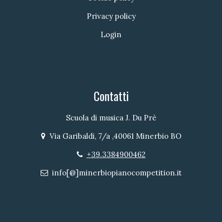
Privacy policy
Login
Contatti
Scuola di musica J. Du Prè
Via Garibaldi, 7/a ,40061 Minerbio BO
Indirizzo
+39.3384900462
Telefono
info[@]minerbiopianocompetition.it
Email