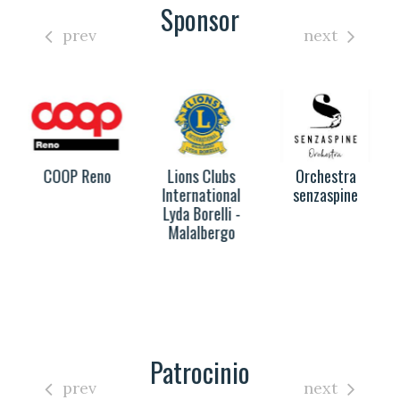
Sponsor
prev
next
COOP Reno
Lions Clubs
Orchestra
International
senzaspine
Lyda Borelli -
Malalbergo
Patrocinio
prev
next