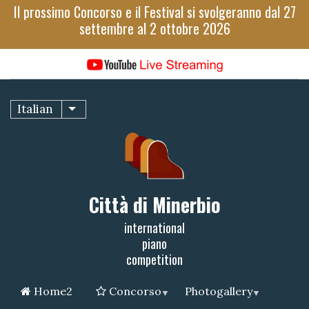
Salta
Il prossimo Concorso e il Festival si svolgeranno dal 27
al
settembre al 2 ottobre 2026
contenuto
principale
Italian
Mostra ulteriori azioni
Città di Minerbio
international
piano
competition
Home2
Concorso
Photogallery