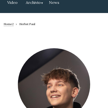
Video
Archivio
News
Home2
Herbst Paul
Briciole
di
pane