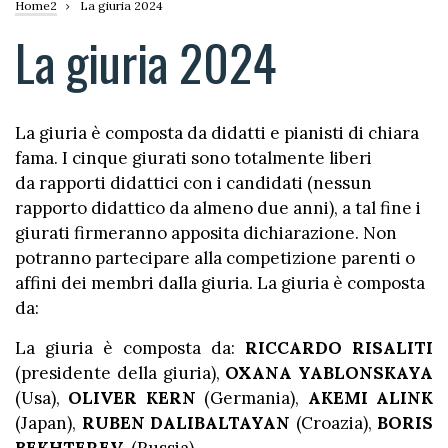
Briciole
Home2
La giuria 2024
di
La giuria 2024
pane
La giuria è composta da didatti e pianisti di chiara
fama. I cinque giurati sono totalmente liberi
da
rapporti didattici
con i candidati (nessun
rapporto didattico da almeno due anni), a tal fine i
giurati firmeranno apposita dichiarazione.
Non
potranno partecipare alla
competizione
parenti o
affini
dei
membri
dalla
giuria.
La
giuria
è
composta
da:
La giuria è composta da:
RICCARDO RISALITI
(presidente della giuria),
OXANA YABLONSKAYA
(Usa),
OLIVER KERN
(Germania),
AKEMI ALINK
(Japan),
RUBEN DALIBALTAYAN
(Croazia),
BORIS
BEKHTEREV
(Russia)