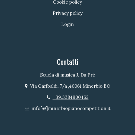
Cookie policy
Privacy policy
Login
Contatti
Scuola di musica J. Du Prè
Via Garibaldi, 7/a ,40061 Minerbio BO
Indirizzo
+39.3384900462
Telefono
info[@]minerbiopianocompetition.it
Email