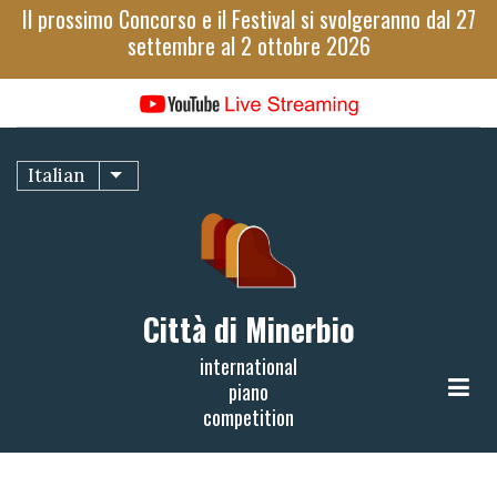
Salta
Il prossimo Concorso e il Festival si svolgeranno dal 27
al
settembre al 2 ottobre 2026
contenuto
principale
Italian
Mostra ulteriori azioni
Città di Minerbio
international
piano
competition