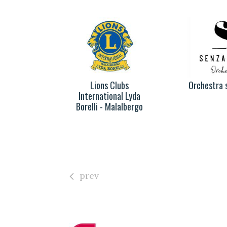
Reno
Lions Clubs
Orchestra 
International Lyda
Borelli - Malalbergo
prev