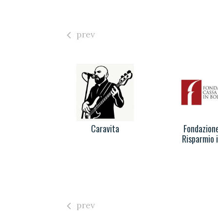
prev
Kawai
Caravita
Fondazione
Risparmio 
prev