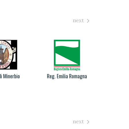
next
di Minerbio
Reg. Emilia Romagna
Shig
next