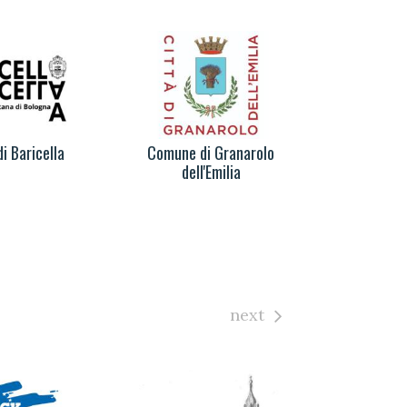
i Baricella
Comune di Granarolo
Dott.s
dell'Emilia
Sca
next