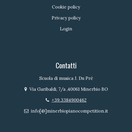
Cookie policy
Privacy policy
Login
Contatti
Scuola di musica J. Du Prè
Via Garibaldi, 7/a ,40061 Minerbio BO
Indirizzo
+39.3384900462
Telefono
info[@]minerbiopianocompetition.it
Email