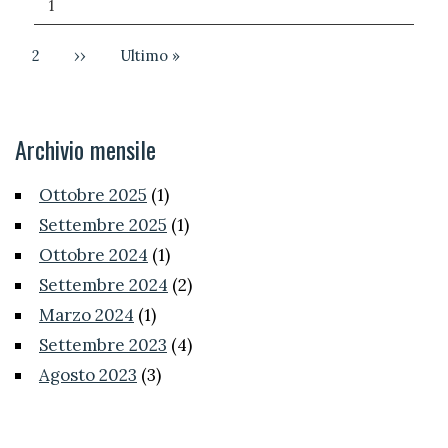
Pagina
1
attuale
Pagina
2
Pagina
››
Ultima
Ultimo »
successiva
pagina
Archivio mensile
Ottobre 2025
(1)
Settembre 2025
(1)
Ottobre 2024
(1)
Settembre 2024
(2)
Marzo 2024
(1)
Settembre 2023
(4)
Agosto 2023
(3)