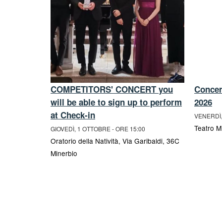
COMPETITORS' CONCERT you
Concert
will be able to sign up to perform
2026
RE 21:00
at Check-in
el Corniolo
VENERDÌ,
052 San
Teatro M
GIOVEDÌ, 1 OTTOBRE - ORE 15:00
Oratorio della Natività, Via Garibaldi, 36C
Minerbio