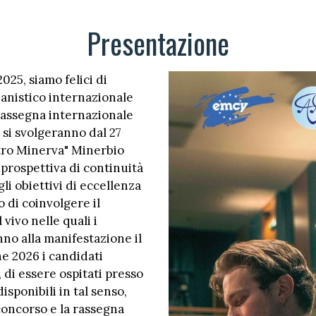
Presentazione
025, siamo felici di
anistico internazionale
 Rassegna internazionale
e si svolgeranno dal 27
atro Minerva" Minerbio
 prospettiva di continuità
li obiettivi di eccellenza
o di coinvolgere il
 vivo nelle quali i
no alla manifestazione il
ne 2026 i candidati
, di essere ospitati presso
sponibili in tal senso,
 concorso e la rassegna