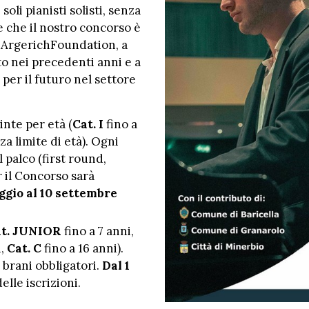
li pianisti solisti, senza
e che il nostro concorso è
 ArgerichFoundation, a
to nei precedenti anni e a
per il futuro nel settore
inte per età (
Cat. I
fino a
a limite di età). Ogni
 palco (first round,
 il Concorso sarà
ggio al 10 settembre
t. JUNIOR
fino a 7 anni,
i,
Cat. C
fino a 16 anni).
brani obbligatori.
Dal 1
elle iscrizioni.