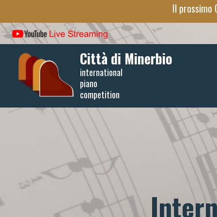
Salta
Il prossimo 
al
contenuto
principale
Città di Minerbio
international
piano
competition
Inter