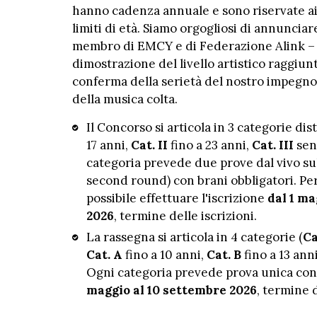
hanno cadenza annuale e sono riservate ai so
limiti di età. Siamo orgogliosi di annunciar
membro di EMCY e di Federazione Alink –
dimostrazione del livello artistico raggiun
conferma della serietà del nostro impegno 
della musica colta.
Il Concorso si articola in 3 categorie dist
17 anni,
Cat. II
fino a 23 anni,
Cat. III
senz
categoria prevede due prove dal vivo sul
second round) con brani obbligatori. Per
possibile effettuare l'iscrizione
dal 1 ma
2026
, termine delle iscrizioni.
La rassegna si articola in 4 categorie (
Ca
Cat. A
fino a 10 anni,
Cat. B
fino a 13 ann
Ogni categoria prevede prova unica con 
maggio al 10 settembre 2026
, termine d