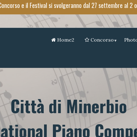
Concorso e il Festival si svolgeranno dal 27 settembre al 2
Home2
Concorso
Photo
Città di Minerbio
national Piano Compe