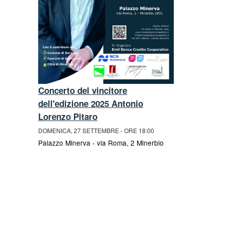
Concerto del vincitore
COMPETI
dell'edizione 2025 Antonio
will be ab
Lorenzo Pitaro
at Check-i
DOMENICA, 27 SETTEMBRE - ORE 18:00
MARTEDÌ, 29 
Palazzo Minerva - via Roma, 2 Minerbio
Oratorio dell
Minerbio