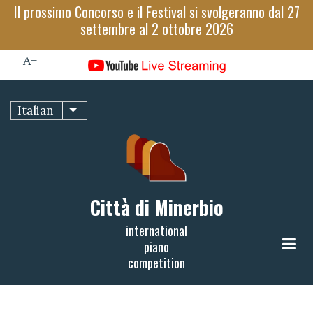
Salta
Il prossimo Concorso e il Festival si svolgeranno dal 27
al
settembre al 2 ottobre 2026
A-
contenuto
A+
principale
100%
Italian
Mostra ulteriori azioni
read
Città di Minerbio
international
piano
competition