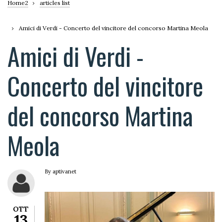
Briciole
Home2
articles list
di
Amici di Verdi - Concerto del vincitore del concorso Martina Meola
pane
Amici di Verdi -
Concerto del vincitore
del concorso Martina
Meola
By
aptivanet
OTT
13