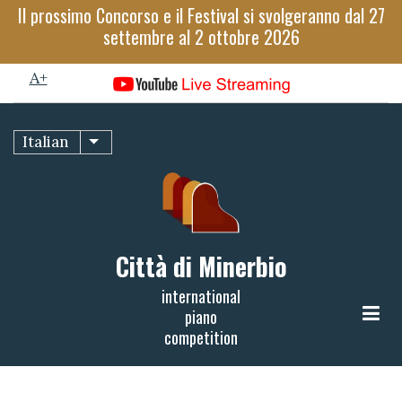
Salta
Il prossimo Concorso e il Festival si svolgeranno dal 27
al
settembre al 2 ottobre 2026
A-
contenuto
A+
principale
0%
Italian
Mostra ulteriori azioni
read
Città di Minerbio
international
piano
competition