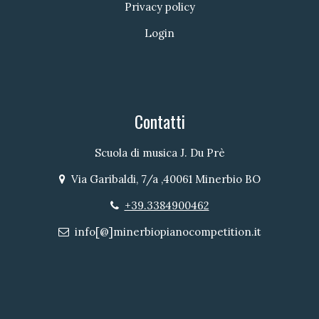
Privacy policy
Login
Contatti
Scuola di musica J. Du Prè
Via Garibaldi, 7/a ,40061 Minerbio BO
Indirizzo
+39.3384900462
Telefono
info[@]minerbiopianocompetition.it
Email