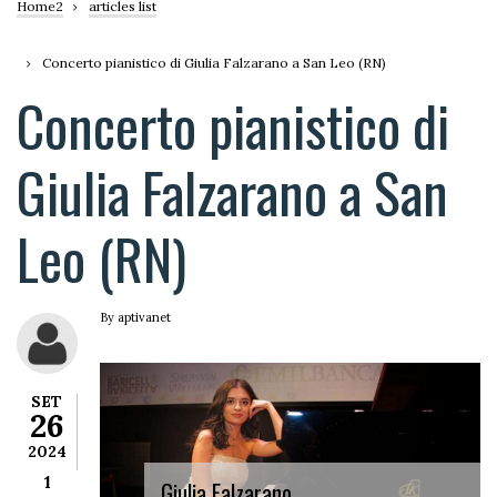
Briciole
Home2
articles list
di
Concerto pianistico di Giulia Falzarano a San Leo (RN)
pane
Concerto pianistico di
Giulia Falzarano a San
Leo (RN)
By
aptivanet
SET
26
2024
1
Giulia Falzarano