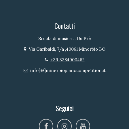
Contatti
Scuola di musica J. Du Prè
Via Garibaldi, 7/a ,40061 Minerbio BO
Indirizzo
+39.3384900462
Telefono
info[@]minerbiopianocompetition.it
Email
Seguici
facebook
instagram
youtube