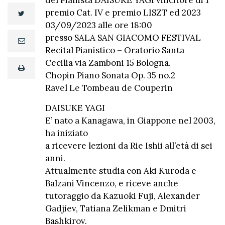
del Pianista DAISUKE YAGI vincitore di 1°
premio Cat. IV e premio LISZT ed 2023
twitter
03/09/2023 alle ore 18:00
presso SALA SAN GIACOMO FESTIVAL
email
Recital Pianistico – Oratorio Santa
Cecilia via Zamboni 15 Bologna.
print
Chopin Piano Sonata Op. 35 no.2
Ravel Le Tombeau de Couperin
DAISUKE YAGI
E’ nato a Kanagawa, in Giappone nel 2003,
ha iniziato
a ricevere lezioni da Rie Ishii all’età di sei
anni.
Attualmente studia con Aki Kuroda e
Balzani Vincenzo, e riceve anche
tutoraggio da Kazuoki Fuji, Alexander
Gadjiev, Tatiana Zelikman e Dmitri
Bashkirov.