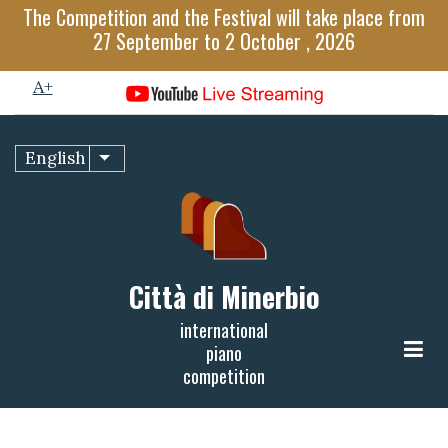
Skip
The Competition and the Festival will take place from
to
27 September to 2 October , 2026
A-
main
A+
content
100%
English
List additional actions
read
Città di Minerbio
international
piano
competition