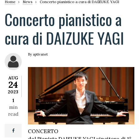
Breadcrumb
Home
News
Concerto pianistico a cura di DAIZUKE YAGI
Concerto pianistico a
cura di DAIZUKE YAGI
By
aptivanet
AUG
24
2023
1
min
read
CONCERTO
facebook