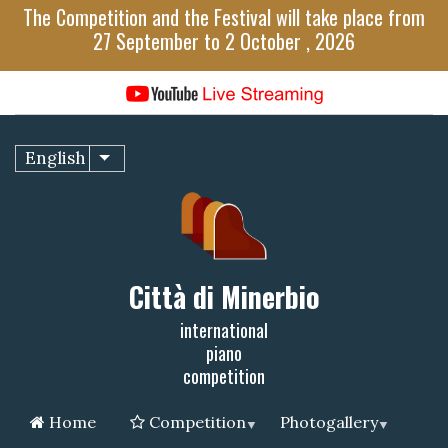
Skip
The Competition and the Festival will take place from
to
27 September to 2 October , 2026
main
content
English
List additional actions
Città di Minerbio
international
piano
competition
Home
Competition
Photogallery